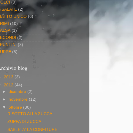
OLCI
(9)
NSALATE
(2)
IATTO UNICO
(6)
RIMI
(10)
ALSA
(1)
ECONDI
(2)
PUNTINI
(3)
ZUPPE
(5)
rchivio blog
►
2013
(3)
▼
2012
(44)
►
dicembre
(2)
►
novembre
(12)
▼
ottobre
(30)
RISOTTO ALLA ZUCCA
ZUPPA DI ZUCCA
SABLE' A' LA CONFITURE