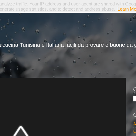
 analyze traffic. Your IP address and user-agent are shared with Goog
generate usage statistics, and to detect and address abuse.
Learn Mo
la cucina Tunisina e Italiana facili da provare e buone da 
C
C
A