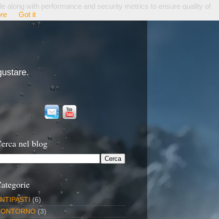
le along with performance and security metrics to ensure quality of
re
Got it
gustare.
erca nel blog
ategorie
NTIPASTI
(6)
CONTORNO
(3)