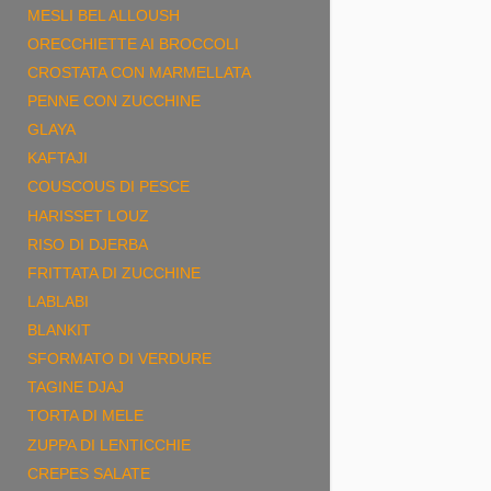
MESLI BEL ALLOUSH
ORECCHIETTE AI BROCCOLI
CROSTATA CON MARMELLATA
PENNE CON ZUCCHINE
GLAYA
KAFTAJI
COUSCOUS DI PESCE
HARISSET LOUZ
RISO DI DJERBA
FRITTATA DI ZUCCHINE
LABLABI
BLANKIT
SFORMATO DI VERDURE
TAGINE DJAJ
TORTA DI MELE
ZUPPA DI LENTICCHIE
CREPES SALATE