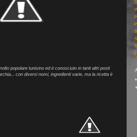
D
I
P
P
S
S
S
to popolare tunisino ed è conosciuto in tanti altri posti
A
turchia... con diversi nomi, ingredienti varie, ma la ricetta è